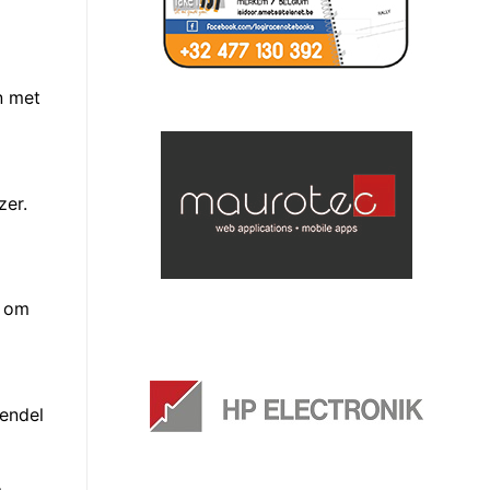
n met
zer.
n om
hendel