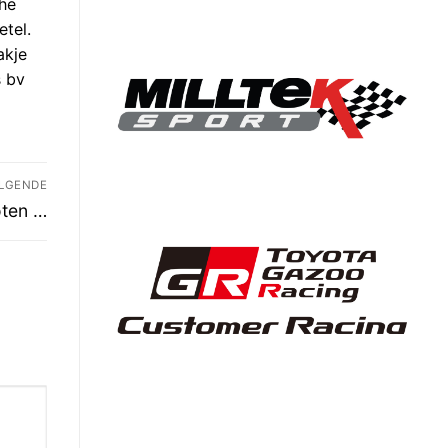
che
etel.
akje
s bv
LGENDE
oten …