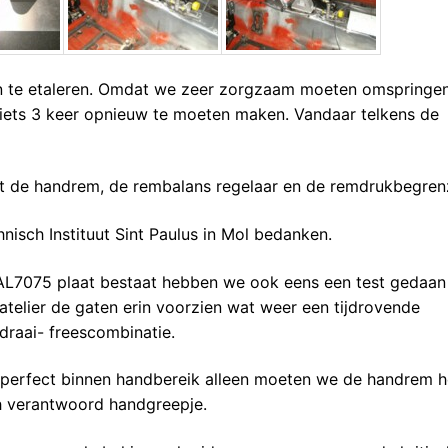
en te etaleren. Omdat we zeer zorgzaam moeten omspringe
iets 3 keer opnieuw te moeten maken. Vandaar telkens de
et de handrem, de rembalans regelaar en de remdrukbegren
isch Instituut Sint Paulus in Mol bedanken.
e AL7075 plaat bestaat hebben we ook eens een test gedaa
atelier de gaten erin voorzien wat weer een tijdrovende
raai- freescombinatie.
igt perfect binnen handbereik alleen moeten we de handrem 
h verantwoord handgreepje.