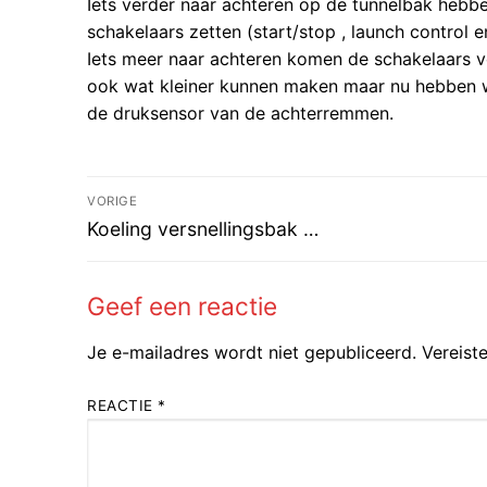
Iets verder naar achteren op de tunnelbak hebb
schakelaars zetten (start/stop , launch control e
Iets meer naar achteren komen de schakelaars v
ook wat kleiner kunnen maken maar nu hebben w
de druksensor van de achterremmen.
Bericht
VORIGE
Vorig
navigatie
Koeling versnellingsbak …
bericht:
Geef een reactie
Je e-mailadres wordt niet gepubliceerd.
Vereist
REACTIE
*