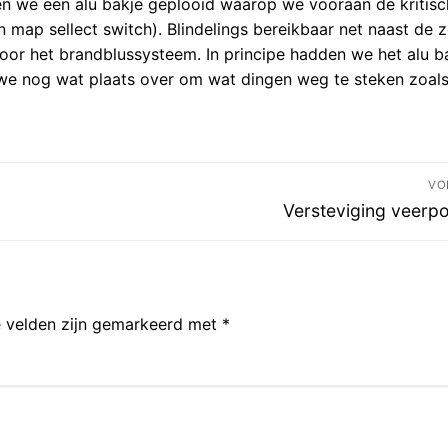
en we een alu bakje geplooid waarop we vooraan de kritis
n map sellect switch). Blindelings bereikbaar net naast de z
oor het brandblussysteem. In principe hadden we het alu b
e nog wat plaats over om wat dingen weg te steken zoal
VO
Volgend
Versteviging veerp
bericht:
e velden zijn gemarkeerd met
*