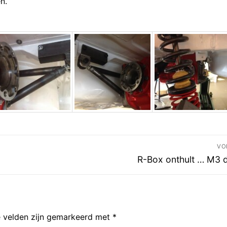
n.
VO
Volgend
R-Box onthult … M3 
bericht:
e velden zijn gemarkeerd met
*