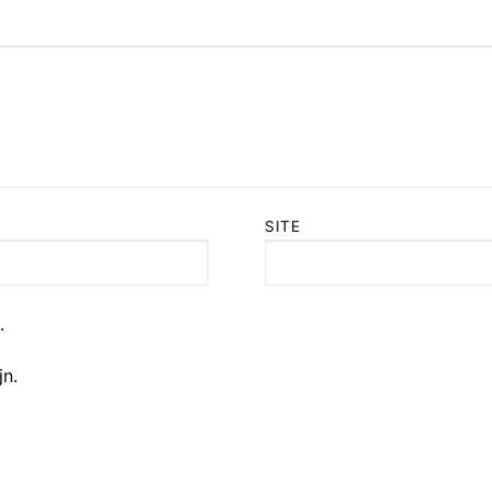
SITE
.
jn.