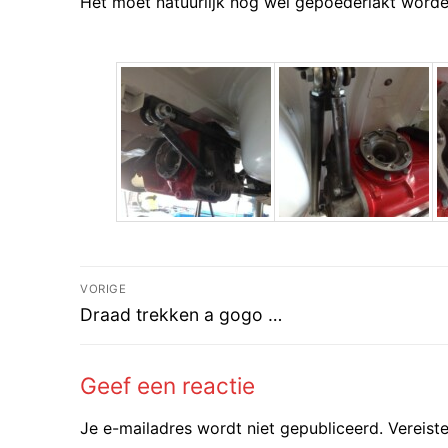
Het moet natuurlijk nog wel gepoederlakt worde
Bericht
VORIGE
Vorig
navigatie
Draad trekken a gogo …
bericht:
Geef een reactie
Je e-mailadres wordt niet gepubliceerd.
Vereist