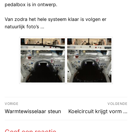
pedalbox is in ontwerp.
Van zodra het hele systeem klaar is volgen er
natuurlijk foto’s …
Bericht
VORIGE
VOLGENDE
navigatie
Vorig
Volgend
Warmtewisselaar steun
Koelcircuit krijgt vorm …
bericht:
bericht:
Geef een reactie