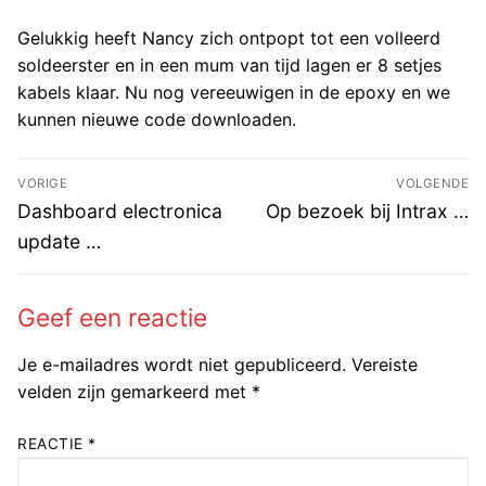
Gelukkig heeft Nancy zich ontpopt tot een volleerd
soldeerster en in een mum van tijd lagen er 8 setjes
kabels klaar. Nu nog vereeuwigen in de epoxy en we
kunnen nieuwe code downloaden.
Bericht
VORIGE
VOLGENDE
navigatie
Vorig
Volgend
Dashboard electronica
Op bezoek bij Intrax …
bericht:
bericht:
update …
Geef een reactie
Je e-mailadres wordt niet gepubliceerd.
Vereiste
velden zijn gemarkeerd met
*
REACTIE
*