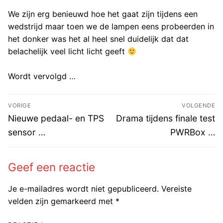
We zijn erg benieuwd hoe het gaat zijn tijdens een
wedstrijd maar toen we de lampen eens probeerden in
het donker was het al heel snel duidelijk dat dat
belachelijk veel licht licht geeft
Wordt vervolgd …
Bericht
VORIGE
VOLGENDE
navigatie
Vorig
Volgend
Nieuwe pedaal- en TPS
Drama tijdens finale test
bericht:
bericht:
sensor …
PWRBox …
Geef een reactie
Je e-mailadres wordt niet gepubliceerd.
Vereiste
velden zijn gemarkeerd met
*