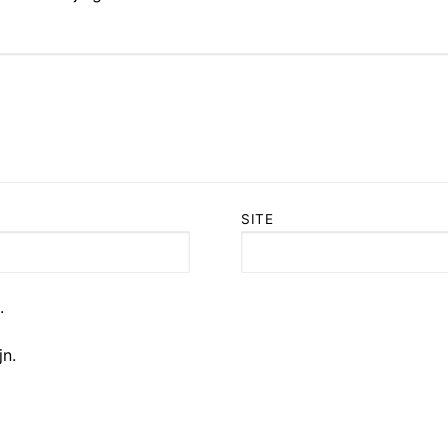
SITE
.
jn.