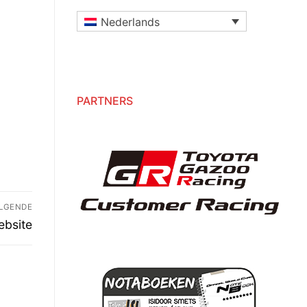
Nederlands
PARTNERS
LGENDE
lgend
bsite
richt: