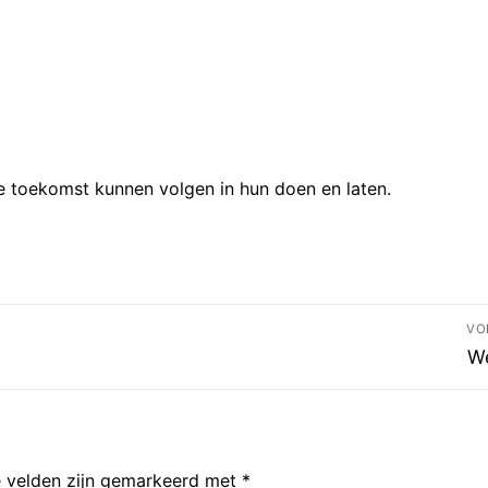
je toekomst kunnen volgen in hun doen en laten.
VO
Vo
We
be
e velden zijn gemarkeerd met
*