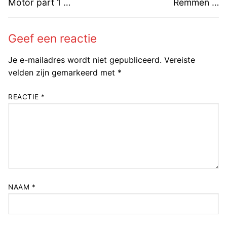
navigatie
Vorig
Volgend
Motor part 1 …
Remmen …
bericht:
bericht:
Geef een reactie
Je e-mailadres wordt niet gepubliceerd.
Vereiste
velden zijn gemarkeerd met
*
REACTIE
*
NAAM
*