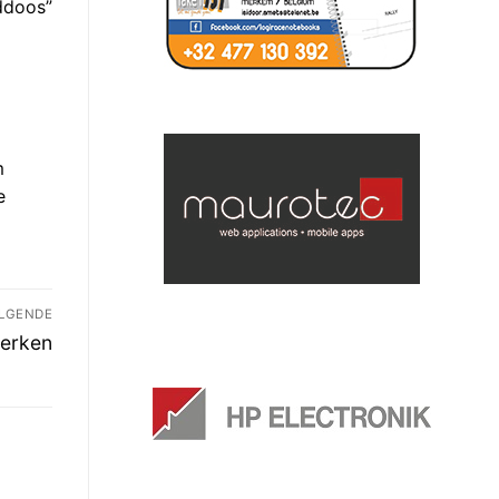
ddoos”
m
e
LGENDE
werken