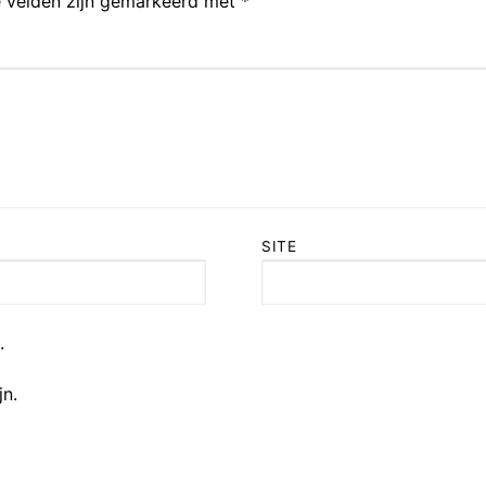
e velden zijn gemarkeerd met
*
SITE
.
jn.