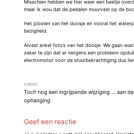
Misschien hebben we hier weer een beetje over
maar ik wou dat de pedalen muurvast op de bo
Het plooien van het doosje en vooral het waterpa
bezigheid.
Alvast enkel foto’s van het doosje. We gaan wa
zeker te zijn dat er nergens een probleem opd
electromotor voor de stuurbekrachtiging dus liev
Bericht
VORIGE
Vorig
navigatie
Toch nog een ingrijpende wijziging … aan de
bericht:
ophanging
Geef een reactie