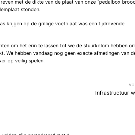
dreven met de dikte van de plaat van onze “pedalbox broo
demplaat stonden.
s krijgen op de grillige voetplaat was een tijdrovende
chten om het erin te lassen tot we de stuurkolom hebben o
uikt. We hebben vandaag nog geen exacte afmetingen van d
er op veilig spelen.
VO
Volgend
Infrastructuur 
bericht: