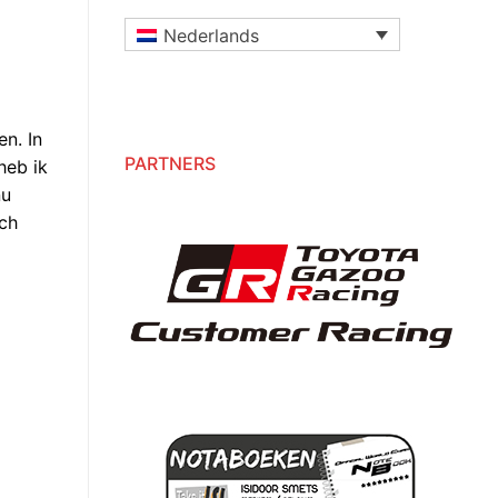
Nederlands
n. In
PARTNERS
heb ik
nu
och