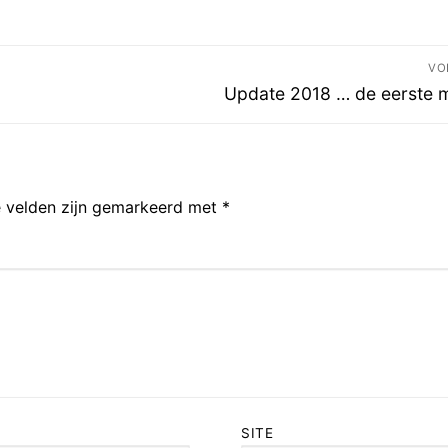
VO
Volgend
Update 2018 … de eerste 
bericht:
e velden zijn gemarkeerd met
*
SITE