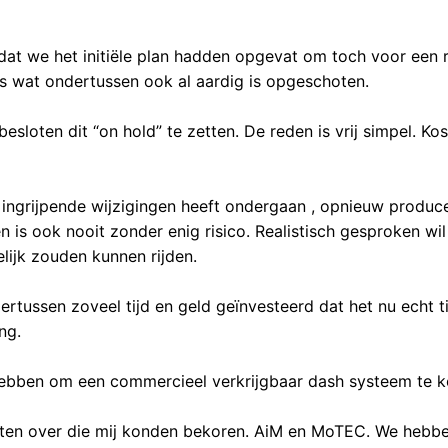
at we het initiële plan hadden opgevat om toch voor een 
ts wat ondertussen ook al aardig is opgeschoten.
sloten dit “on hold” te zetten. De reden is vrij simpel. Kos
 ingrijpende wijzigingen heeft ondergaan , opnieuw produc
n is ook nooit zonder enig risico. Realistisch gesproken wil
jk zouden kunnen rijden.
tussen zoveel tijd en geld geïnvesteerd dat het nu echt ti
ng.
hebben om een commercieel verkrijgbaar dash systeem te k
caten over die mij konden bekoren. AiM en MoTEC. We hebb