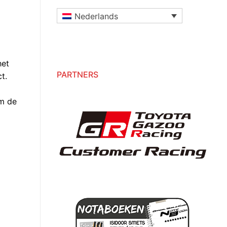
Nederlands
het
PARTNERS
t.
om de