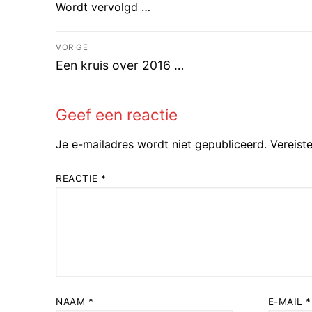
Wordt vervolgd …
Bericht
VORIGE
Vorig
navigatie
Een kruis over 2016 …
bericht:
Geef een reactie
Je e-mailadres wordt niet gepubliceerd.
Vereist
REACTIE
*
NAAM
*
E-MAIL
*