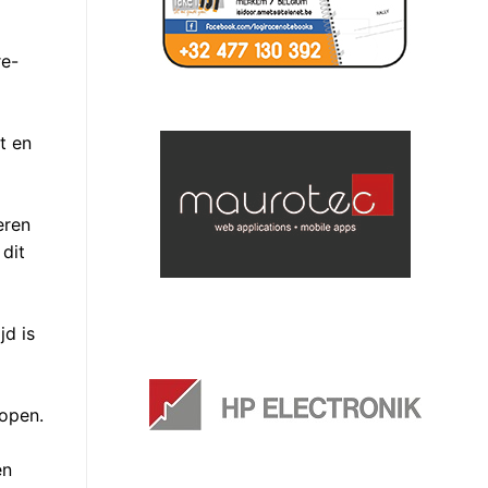
re-
t en
eren
 dit
jd is
open.
en