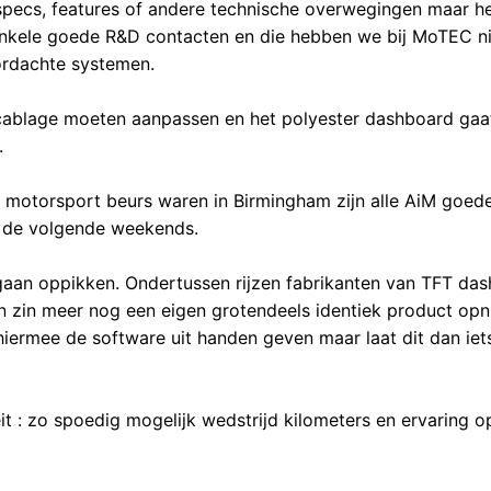
 specs, features of andere technische overwegingen maar he
 enkele goede R&D contacten en die hebben we bij MoTEC ni
oordachte systemen.
 cablage moeten aanpassen en het polyester dashboard gaa
.
motorsport beurs waren in Birmingham zijn alle AiM goed
n de volgende weekends.
d gaan oppikken. Ondertussen rijzen fabrikanten van TFT das
en zin meer nog een eigen grotendeels identiek product op
hiermee de software uit handen geven maar laat dit dan iets
t : zo spoedig mogelijk wedstrijd kilometers en ervaring 