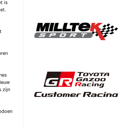
t is
et.
t
eren
hes
nieuw
 zijn
opdoen