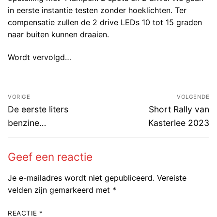
in eerste instantie testen zonder hoeklichten. Ter
compensatie zullen de 2 drive LEDs 10 tot 15 graden
naar buiten kunnen draaien.
Wordt vervolgd…
Bericht
VORIGE
VOLGENDE
navigatie
Vorig
Volgend
De eerste liters
Short Rally van
bericht:
bericht:
benzine…
Kasterlee 2023
Geef een reactie
Je e-mailadres wordt niet gepubliceerd.
Vereiste
velden zijn gemarkeerd met
*
REACTIE
*