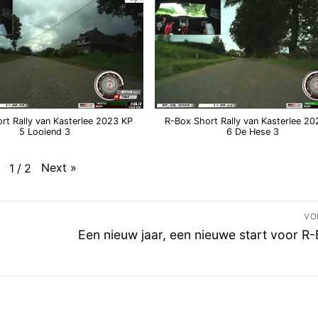
rt Rally van Kasterlee 2023 KP
R-Box Short Rally van Kasterlee 2
5 Looiend 3
6 De Hese 3
Next
»
1
/
2
VO
Volgend
Een nieuw jaar, een nieuwe start voor R-
bericht: