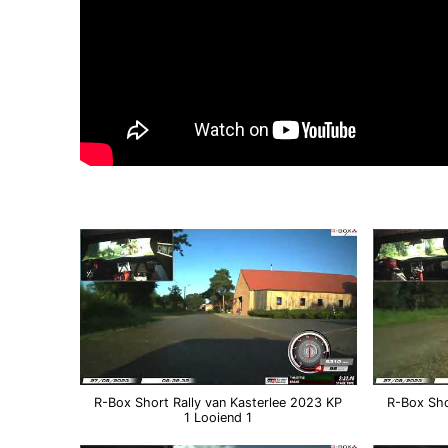
R-Box Short Rally van Kasterlee 2023 KP
R-Box Sho
1 Looiend 1