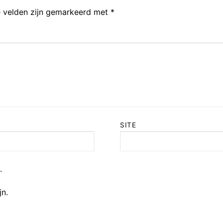
e velden zijn gemarkeerd met
*
SITE
.
jn.