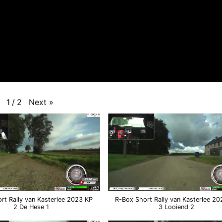
Next
»
1
/
2
rt Rally van Kasterlee 2023 KP
R-Box Short Rally van Kasterlee 2
2 De Hese 1
3 Looiend 2